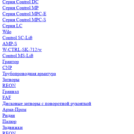
Серия Control DC
Серия Control MP
Серия Control MPC-E
Серия Control MPC-S
Серия LC
Wilo
Control SC-Lift
AMP-S
W-CTRL-SK-712/w
Control MS-Lift
Грантор
CNP
Трубопроводная арматура
Затворы
REON
Гранвэл
FAF
Дисковые затворы с поворотной рукояткой
Арма-Пром
Ридан
Палюр
Задвижки
REON