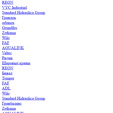
REON
VYC Industrial
Standard Hidraulica Group
Гранлок
orbinox
Grundfos
Zetkama
Wilo
FAF
AQUALINK
Valtec
Ридан
Шаровые краны
REON
Бивал
Temper
FAF
ADL
Wilo
Standard Hidraulica Group
Гранбаланс
Zetkama