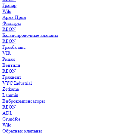
Гранар
Wilo
Арма-Пром
Фильтры
REON
Балансировочные клапаны
REON
Гранбаланс
VIR
Ридан
Вентили
REON
Гранвент
VYC Industrial
Zetkama
Lammin
Виброкомпенсаторы
REON
ADL
Grundfos
Wilo
Обратные клапаны