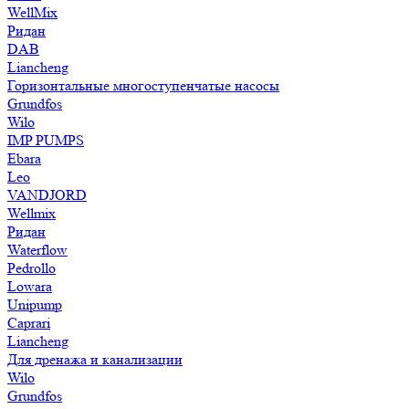
WellMix
Ридан
DAB
Liancheng
Горизонтальные многоступенчатые насосы
Grundfos
Wilo
IMP PUMPS
Ebara
Leo
VANDJORD
Wellmix
Ридан
Waterflow
Pedrollo
Lowara
Unipump
Caprari
Liancheng
Для дренажа и канализации
Wilo
Grundfos