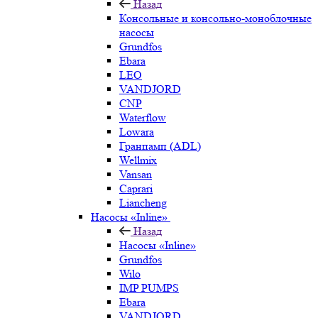
Назад
Консольные и консольно-моноблочные
насосы
Grundfos
Ebara
LEO
VANDJORD
CNP
Waterflow
Lowara
Гранпамп (ADL)
Wellmix
Vansan
Caprari
Liancheng
Насосы «Inline»
Назад
Насосы «Inline»
Grundfos
Wilo
IMP PUMPS
Ebara
VANDJORD