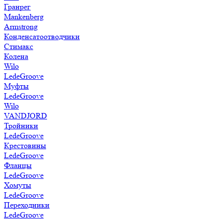
Гранрег
Mankenberg
Armstrong
Конденсатоотводчики
Стимакс
Колена
Wilo
LedeGroove
Муфты
LedeGroove
Wilo
VANDJORD
Тройники
LedeGroove
Крестовины
LedeGroove
Фланцы
LedeGroove
Хомуты
LedeGroove
Переходники
LedeGroove