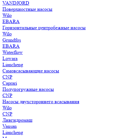
VANDJORD
Поверхностные насосы
Wilo
EBARA
Горизонтальные центробежные насосы
Wilo
Grundfos
EBARA
Waterflow
Lowara
Liancheng
Самовсасывающие насосы
CNP
Caprari
Полупогружные насосы
CNP
Насосы двухстороннего всасывания
Wilo
CNP
Ливгидромаш
Vansan
Liancheng