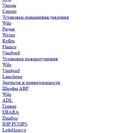
Vansan
Caprari
Установки повышения давления
Wilo
Ридан
Wester
Reflex
Flamco
Vandjord
Установки пожаротушения
Wilo
Vandjord
Liancheng
Запчасти и принадлежности
Шкафы АВР
Wilo
ADL
Гранар
EBARA
Danfoss
IMP PUMPS
LedeGroove