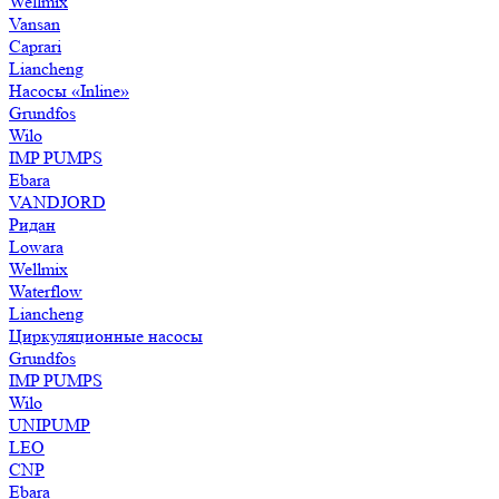
Wellmix
Vansan
Caprari
Liancheng
Насосы «Inline»
Grundfos
Wilo
IMP PUMPS
Ebara
VANDJORD
Ридан
Lowara
Wellmix
Waterflow
Liancheng
Циркуляционные насосы
Grundfos
IMP PUMPS
Wilo
UNIPUMP
LEO
CNP
Ebara