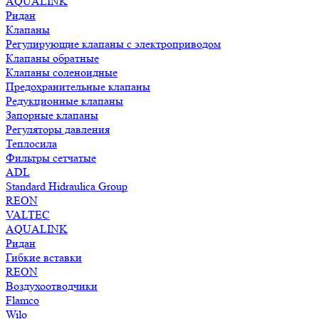
AQUALINK
Ридан
Клапаны
Регулирующие клапаны с электроприводом
Клапаны обратные
Клапаны соленоидные
Предохранительные клапаны
Редукционные клапаны
Запорные клапаны
Регуляторы давления
Теплосила
Фильтры сетчатые
ADL
Standard Hidraulica Group
REON
VALTEC
AQUALINK
Ридан
Гибкие вставки
REON
Воздухоотводчики
Flamco
Wilo