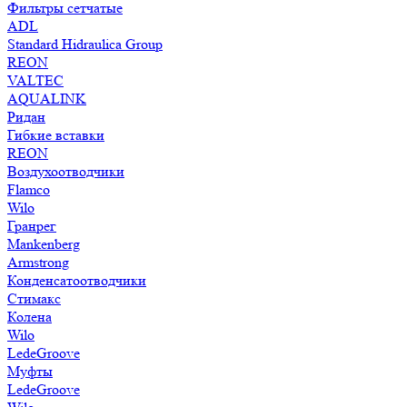
Фильтры сетчатые
ADL
Standard Hidraulica Group
REON
VALTEC
AQUALINK
Ридан
Гибкие вставки
REON
Воздухоотводчики
Flamco
Wilo
Гранрег
Mankenberg
Armstrong
Конденсатоотводчики
Стимакс
Колена
Wilo
LedeGroove
Муфты
LedeGroove