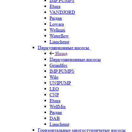
IMP PUMPS
Ebara
VANDJORD
Ридан
Lowara
Wellmix
Waterflow
Liancheng
Циркуляционные насосы
Назад
Циркуляционные насосы
Grundfos
IMP PUMPS
Wilo
UNIPUMP
LEO
CNP
Ebara
WellMix
Ридан
DAB
Liancheng
Горизонтальные многоступенчатые насосы