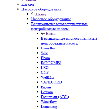
Каталог
Насосное оборудование
Назад
Насосное оборудование
Вертикальные многоступенчатые
центробежные насосы
Назад
Вертикальные многоступенчатые
центробежные насосы
Grundfos
Wilo
Ebara
IMP PUMPS
LEO
CNP
WellMix
VANDJORD
Ридан
Lowara
Гранпамп (ADL)
Waterflow
Liancheng