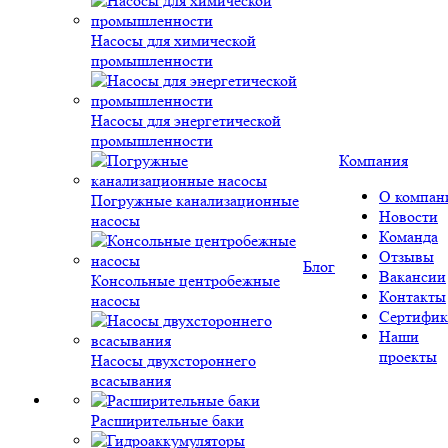
Насосы для химической
промышленности
Насосы для энергетической
промышленности
Компания
О компан
Погружные канализационные
Новости
насосы
Команда
Отзывы
Блог
Вакансии
Консольные центробежные
Контакты
насосы
Сертифик
Наши
проекты
Насосы двухстороннего
всасывания
Расширительные баки