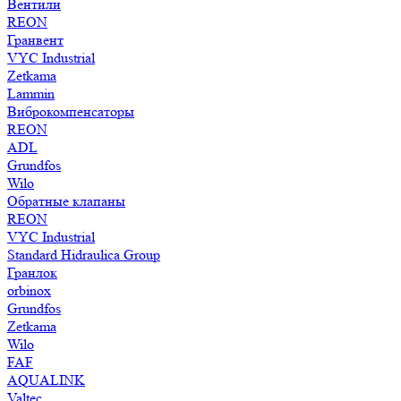
Вентили
REON
Гранвент
VYC Industrial
Zetkama
Lammin
Виброкомпенсаторы
REON
ADL
Grundfos
Wilo
Обратные клапаны
REON
VYC Industrial
Standard Hidraulica Group
Гранлок
orbinox
Grundfos
Zetkama
Wilo
FAF
AQUALINK
Valtec