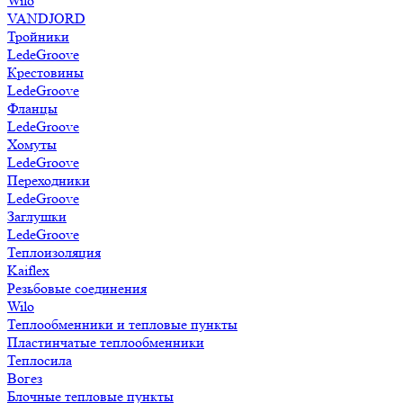
Wilo
VANDJORD
Тройники
LedeGroove
Крестовины
LedeGroove
Фланцы
LedeGroove
Хомуты
LedeGroove
Переходники
LedeGroove
Заглушки
LedeGroove
Теплоизоляция
Kaiflex
Резьбовые соединения
Wilo
Теплообменники и тепловые пункты
Пластинчатые теплообменники
Теплосила
Вогез
Блочные тепловые пункты