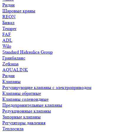
Ридан
Шаровые краны
REON
Бивал
Temper
FAF
ADL
Wilo
Standard Hidraulica Group
Гранбаланс
Zetkama
AQUALINK
Ридан
Клапаны
Регулирующие клапаны с электроприводом
Клапаны обратные
Клапаны соленоидные
Предохранительные клапаны
Редукционные клапаны
Запорные клапаны
Регуляторы давления
Теплосила