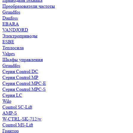
Приводная техника
Преобразователи частоты
Grundfos
Danfoss
EBARA
VANDJORD
Электроприводы
ESBE
Теплосила
Valpes
Шкафы управления
Grundfos
Серия Control DC
Серия Control MP
Серия Control MPC-E
Серия Control MPC-S
Серия LC
Wilo
Control SC-Lift
AMP-S
W-CTRL-SK-712/w
Control MS-Lift
Грантор