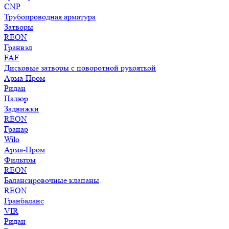
CNP
Трубопроводная арматура
Затворы
REON
Гранвэл
FAF
Дисковые затворы с поворотной рукояткой
Арма-Пром
Ридан
Палюр
Задвижки
REON
Гранар
Wilo
Арма-Пром
Фильтры
REON
Балансировочные клапаны
REON
Гранбаланс
VIR
Ридан