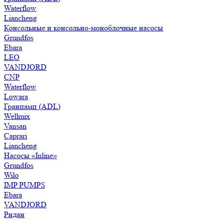
Waterflow
Liancheng
Консольные и консольно-моноблочные насосы
Grundfos
Ebara
LEO
VANDJORD
CNP
Waterflow
Lowara
Гранпамп (ADL)
Wellmix
Vansan
Caprari
Liancheng
Насосы «Inline»
Grundfos
Wilo
IMP PUMPS
Ebara
VANDJORD
Ридан